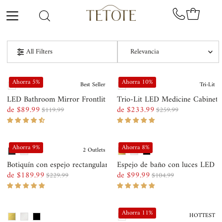
Ir directamente al contenido
Relevancia
All Filters
Características
Ahorra 5%
Ahorra 10%
Best Seller
Tri-Lit
Más relevantes
LED Bathroom Mirror Frontlit and Backlit
Trio-Lit LED Medicine Cabinet
de $89.99
de $233.99
$119.99
$259.99
Precio
Precio
Precio
Precio
Más vendidos
de
normal
de
normal
Alfabéticamente, A-Z
venta
venta
Ahorra 9%
Ahorra 8%
2 Outlets
Alfabéticamente, Z-A
Botiquín con espejo rectangular TETOTE
Espejo de baño con luces LED ret
de $189.99
de $99.99
$229.99
$104.99
Precio, menor a mayor
Precio
Precio
Precio
Precio
de
normal
de
normal
Precio, mayor a menor
venta
venta
Ahorra 11%
HOTTEST