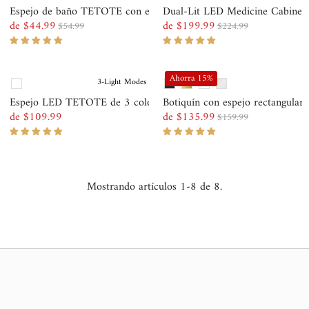
Fecha: antiguo(a) a reciente
Espejo de baño TETOTE con esquinas redondeadas cuadradas ...
Dual-Lit LED Medicine Cabinet
de $44.99
de $199.99
$54.99
$224.99
Fecha: reciente a antiguo(a)
Precio
Precio
Precio
Precio
de
normal
de
normal
venta
venta
Ahorra 15%
3-Light Modes
Espejo LED TETOTE de 3 colores con iluminación frontal y ...
Botiquín con espejo rectangula
de $109.99
de $135.99
$159.99
Precio
Precio
Precio
normal
de
normal
venta
Mostrando artículos 1-8 de 8.