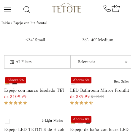
Ir directamente al contenido
Inicio
›
Espejo con luz frontal
≤24" Small
26"- 40" Medium
Relevancia
All Filters
Características
Ahorra 9%
Ahorra 5%
Best Seller
Más relevantes
Espejo con marco biselado TETOTE con iluminación frontal ...
LED Bathroom Mirror Frontlit a
de $109.99
de $89.99
$119.99
Precio
Precio
Precio
Más vendidos
normal
de
normal
Alfabéticamente, A-Z
venta
Ahorra 8%
3-Light Modes
Alfabéticamente, Z-A
Espejo LED TETOTE de 3 colores con iluminación frontal y ...
Espejo de baño con luces LED ret