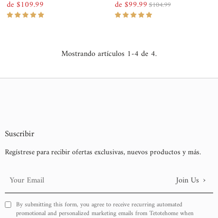
de $109.99
de $99.99
$104.99
Precio
Precio, menor a mayor
Precio
Precio
normal
de
normal
Precio, mayor a menor
venta
Fecha: antiguo(a) a reciente
Mostrando artículos 1-4 de 4.
Fecha: reciente a antiguo(a)
Suscribir
Regístrese para recibir ofertas exclusivas, nuevos productos y más.
›
Join Us
Your
Email
By submitting this form, you agree to receive recurring automated
promotional and personalized marketing emails from Tetotehome when