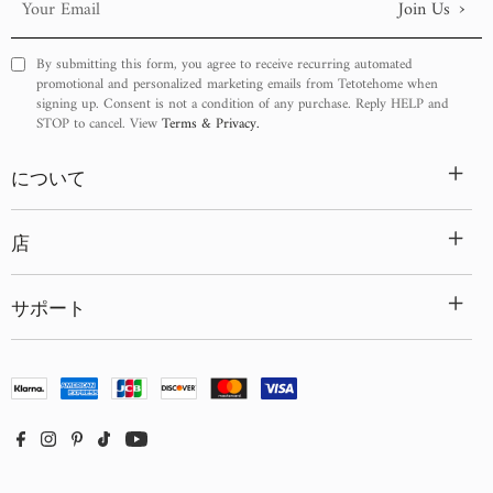
›
Join Us
Your
Email
By submitting this form, you agree to receive recurring automated
promotional and personalized marketing emails from Tetotehome when
signing up. Consent is not a condition of any purchase. Reply HELP and
STOP to cancel. View
Terms & Privacy.
+
について
+
店
+
サポート