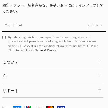
限定オファー、新着商品などを受け取るにはサインアップして
ください。
›
Join Us
Your
Email
By submitting this form, you agree to receive recurring automated
promotional and personalized marketing emails from Tetotehome when
signing up. Consent is not a condition of any purchase. Reply HELP and
STOP to cancel. View
Terms & Privacy.
+
について
+
店
+
サポート