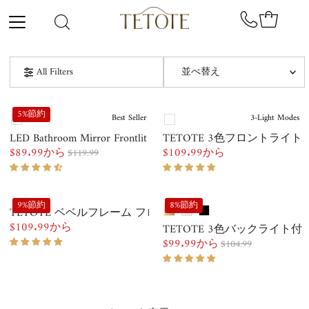
コンテンツにスキップ
並
All Filters
べ
替
オススメ
え
5%節約
Best Seller
3-Light Modes
関連性が最も高い
LED Bathroom Mirror Frontlit and Backlit
TETOTE 3色フロントラ
$89.99から
$109.99から
$119.99
通
販
通
ベストセラー
常
売
常
価
アルファベット順, A-Z
価
価
格
9%節約
8%節約
格
格
TETOTE ベベルフレーム フロントライト＆バックライトミ
アルファベット順, Z-A
$109.99から
通
TETOTE 3色バックライト
$99.99から
$104.99
常
価格の安い順
販
通
価
売
常
格
価格の高い順
価
価
格
格