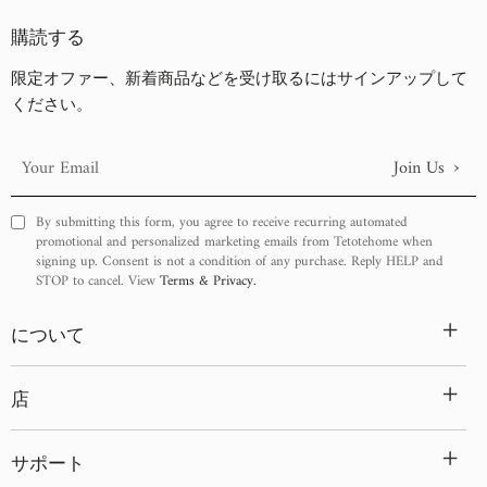
古い商品順
購読する
新着順
限定オファー、新着商品などを受け取るにはサインアップして
ください。
›
Join Us
Your
Email
By submitting this form, you agree to receive recurring automated
promotional and personalized marketing emails from Tetotehome when
signing up. Consent is not a condition of any purchase. Reply HELP and
STOP to cancel. View
Terms & Privacy.
+
について
+
店
+
サポート