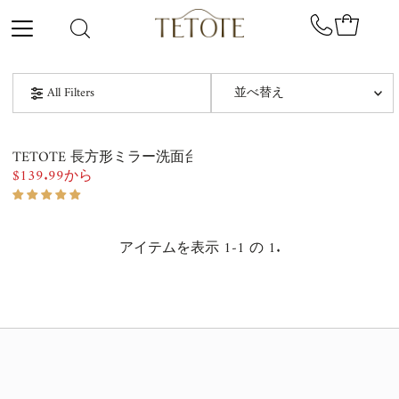
コンテンツにスキップ
並
All Filters
べ
替
オススメ
え
TETOTE 長方形ミラー洗面台収納付きミラー
関連性が最も高い
$139.99から
通
常
ベストセラー
価
格
アイテムを表示 1-1 の 1.
アルファベット順, A-Z
アルファベット順, Z-A
価格の安い順
価格の高い順