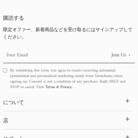
古い商品順
新着順
購読する
限定オファー、新着商品などを受け取るにはサインアップして
ください。
›
Join Us
Your
Email
By submitting this form, you agree to receive recurring automated
promotional and personalized marketing emails from Tetotehome when
signing up. Consent is not a condition of any purchase. Reply HELP and
STOP to cancel. View
Terms & Privacy.
+
について
+
店
+