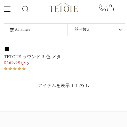
コンテンツにスキップ
並
All Filters
べ
替
オススメ
え
関連性が最も高い
TETOTE ラウンド 3 色 メタル フレーム フロントライト 
$269.99から
通
ベストセラー
常
価
アルファベット順, A-Z
格
アイテムを表示 1-1 の 1.
アルファベット順, Z-A
価格の安い順
価格の高い順