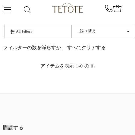
コンテンツにスキップ
並
All Filters
べ
替
オススメ
フィルターの数を減らすか、
すべてクリアする
え
関連性が最も高い
アイテムを表示 1-0 の 0.
ベストセラー
アルファベット順, A-Z
アルファベット順, Z-A
価格の安い順
価格の高い順
購読する