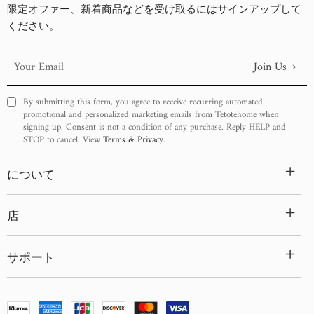
古い商品順
限定オファー、新着商品などを受け取るにはサインアップして
ください。
新着順
›
Join Us
Your
Email
By submitting this form, you agree to receive recurring automated
promotional and personalized marketing emails from Tetotehome when
signing up. Consent is not a condition of any purchase. Reply HELP and
STOP to cancel. View
Terms & Privacy.
+
について
+
店
+
サポート