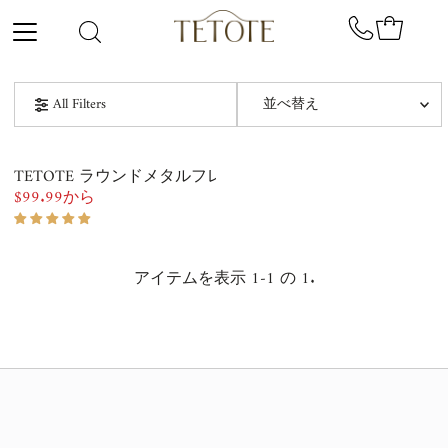
コンテンツにスキップ
並
All Filters
べ
替
オススメ
え
TETOTE ラウンドメタルフレーム壁装飾ミラー
関連性が最も高い
$99.99から
通
常
ベストセラー
価
格
アイテムを表示 1-1 の 1.
アルファベット順, A-Z
アルファベット順, Z-A
価格の安い順
価格の高い順