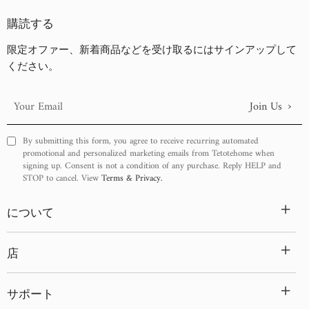
古い商品順
購読する
新着順
限定オファー、新着商品などを受け取るにはサインアップして
ください。
›
Join Us
Your
Email
By submitting this form, you agree to receive recurring automated
promotional and personalized marketing emails from Tetotehome when
signing up. Consent is not a condition of any purchase. Reply HELP and
STOP to cancel. View
Terms & Privacy.
+
について
+
店
+
サポート