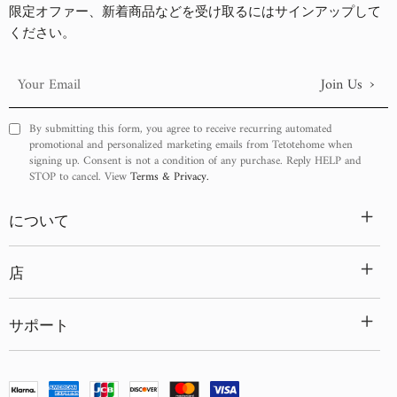
古い商品順
限定オファー、新着商品などを受け取るにはサインアップして
ください。
新着順
›
Join Us
Your
Email
By submitting this form, you agree to receive recurring automated
promotional and personalized marketing emails from Tetotehome when
signing up. Consent is not a condition of any purchase. Reply HELP and
STOP to cancel. View
Terms & Privacy.
+
について
+
店
+
サポート