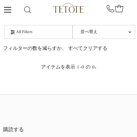
コンテンツにスキップ
並
All Filters
べ
替
オススメ
フィルターの数を減らすか、
すべてクリアする
え
関連性が最も高い
アイテムを表示 1-0 の 0.
ベストセラー
アルファベット順, A-Z
アルファベット順, Z-A
価格の安い順
価格の高い順
購読する