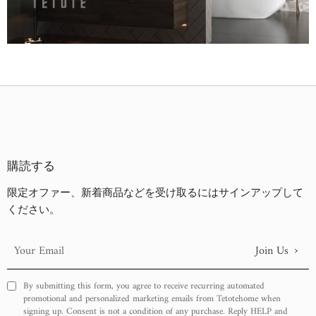
古い商品順
新着順
購読する
限定オファー、新着商品などを受け取るにはサインアップして
ください。
›
Join Us
Your
Email
By submitting this form, you agree to receive recurring automated
promotional and personalized marketing emails from Tetotehome when
signing up. Consent is not a condition of any purchase. Reply HELP and