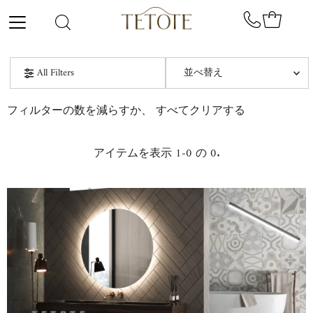
コンテンツにスキップ
並
All Filters
べ
替
オススメ
フィルターの数を減らすか、
すべてクリアする
え
関連性が最も高い
アイテムを表示 1-0 の 0.
ベストセラー
アルファベット順, A-Z
アルファベット順, Z-A
価格の安い順
価格の高い順